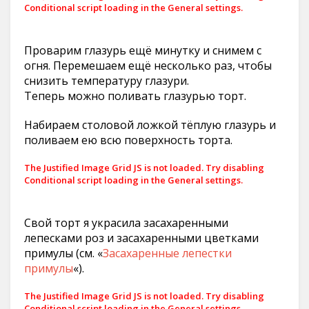
Conditional script loading in the General settings.
Проварим глазурь ещё минутку и снимем с
огня. Перемешаем ещё несколько раз, чтобы
снизить температуру глазури.
Теперь можно поливать глазурью торт.
Набираем столовой ложкой тёплую глазурь и
поливаем ею всю поверхность торта.
The Justified Image Grid JS is not loaded. Try disabling
Conditional script loading in the General settings.
Свой торт я украсила засахаренными
лепесками роз и засахаренными цветками
примулы (см. «
Засахаренные лепестки
примулы
«).
The Justified Image Grid JS is not loaded. Try disabling
Conditional script loading in the General settings.