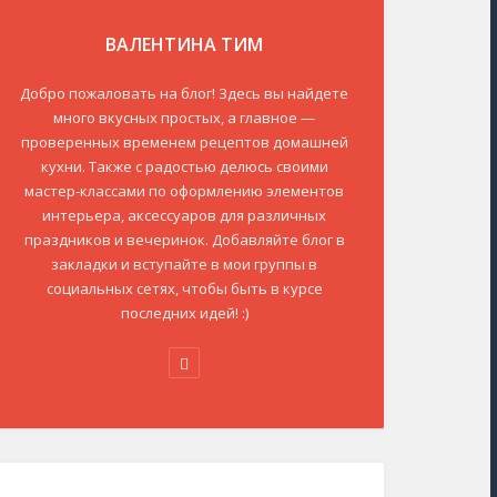
ВАЛЕНТИНА ТИМ
Добро пожаловать на блог! Здесь вы найдете
много вкусных простых, а главное —
проверенных временем рецептов домашней
кухни. Также с радостью делюсь своими
мастер-классами по оформлению элементов
интерьера, аксессуаров для различных
праздников и вечеринок. Добавляйте блог в
закладки и вступайте в мои группы в
социальных сетях, чтобы быть в курсе
последних идей! :)