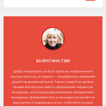
ВАЛЕНТИНА ТИМ
Добро пожаловать на блог! Здесь вы найдете много
вкусных простых, а главное — проверенных временем
рецептов домашней кухни. Также с радостью делюсь
своими мастер-классами по оформлению элементов
интерьера, аксессуаров для различных праздников и
вечеринок. Добавляйте блог в закладки и вступайте в
мои группы в социальных сетях, чтобы быть в курсе