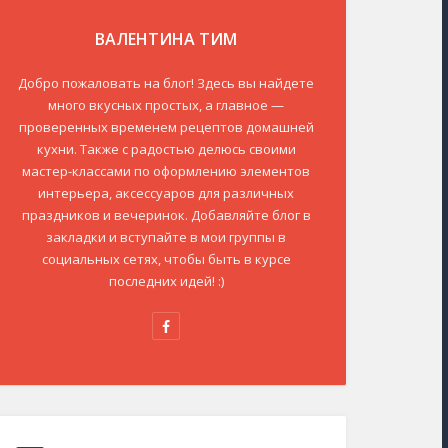
ВАЛЕНТИНА ТИМ
Добро пожаловать на блог! Здесь вы найдете
много вкусных простых, а главное —
проверенных временем рецептов домашней
кухни. Также с радостью делюсь своими
мастер-классами по оформлению элементов
интерьера, аксессуаров для различных
праздников и вечеринок. Добавляйте блог в
закладки и вступайте в мои группы в
социальных сетях, чтобы быть в курсе
последних идей! :)