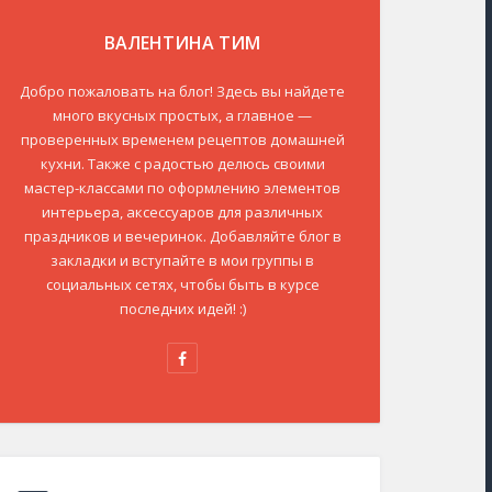
ВАЛЕНТИНА ТИМ
Добро пожаловать на блог! Здесь вы найдете
много вкусных простых, а главное —
проверенных временем рецептов домашней
кухни. Также с радостью делюсь своими
мастер-классами по оформлению элементов
интерьера, аксессуаров для различных
праздников и вечеринок. Добавляйте блог в
закладки и вступайте в мои группы в
социальных сетях, чтобы быть в курсе
последних идей! :)