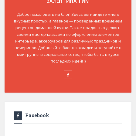
ВАЛЕНТИНА ТИМ
Добро пожаловать на блог! Здесь вы найдете много
вкусных простых, а главное — проверенных временем
рецептов домашней кухни. Также с радостью делюсь
своими мастер-классами по оформлению элементов
интерьера, аксессуаров для различных праздников и
вечеринок. Добавляйте блог в закладки и вступайте в
мои группы в социальных сетях, чтобы быть в курсе
последних идей! :)
Facebook