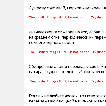
Лук режу соломкой, морковь натираю на
The Justified Image Grid JS is not loaded. Try disab
Сначала слегка обжариваю лук, добавл
на среднем огне, периодически их пере
немного чёрного перца.
The Justified Image Grid JS is not loaded. Try disab
Обжаренные овощи перекладываю в миск
натираю туда несколько зубочков чесно
The Justified Image Grid JS is not loaded. Try disab
Если вы не любите чеснок, то можете е
перемазываю овощной начинкой и выстр