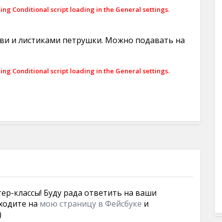
ling Conditional script loading in the General settings.
ви и листиками петрушки. Можно подавать на
ling Conditional script loading in the General settings.
тер-классы! Буду рада ответить на ваши
ходите на
мою страницу в Фейсбуке
и
)