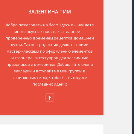
ВАЛЕНТИНА ТИМ
Добро пожаловать на блог! Здесь вы найдете
много вкусных простых, а главное —
проверенных временем рецептов домашней
кухни. Также с радостью делюсь своими
мастер-классами по оформлению элементов
интерьера, аксессуаров для различных
праздников и вечеринок. Добавляйте блог в
закладки и вступайте в мои группы в
социальных сетях, чтобы быть в курсе
последних идей! :)