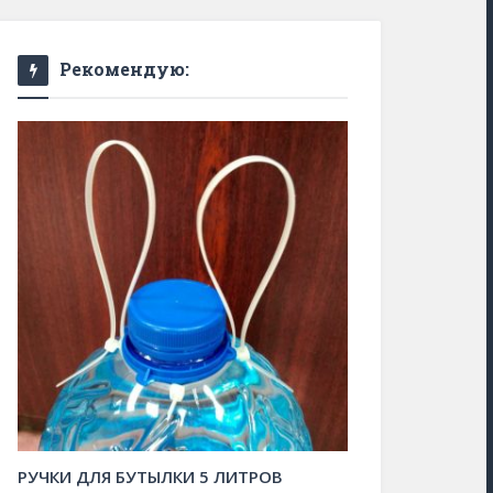
Рекомендую:
коладное печенье
Икра из св
22 марта, 2026
0 Comments
15 февраля
РУЧКИ ДЛЯ БУТЫЛКИ 5 ЛИТРОВ