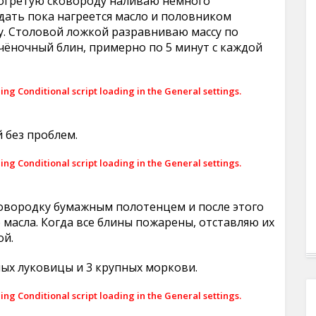
зогретую сковороду наливаю немного
дать пока нагреется масло и половником
у. Столовой ложкой разравниваю массу по
чёночный блин, примерно по 5 минут с каждой
ling Conditional script loading in the General settings.
 без проблем.
ling Conditional script loading in the General settings.
овородку бумажным полотенцем и после этого
масла. Когда все блины пожарены, отставляю их
ой.
ых луковицы и 3 крупных моркови.
ling Conditional script loading in the General settings.