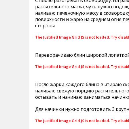
Ставлю разогревать сковородку. На ра
растительного масла, чуть нужно подож
наливаю печеночную массу в сковородк
поверхности и жарю на среднем огне пе
стороны.
The Justified Image Grid JS is not loaded. Try disab
Переворачиваю блин широкой лопаткой
The Justified Image Grid JS is not loaded. Try disab
После жарки каждого блина вытираю ск
наливаю свежую порцию растительного 
остывать и начинаю заниматься начинк
Для начинки нужно подготовить 3 крупн
The Justified Image Grid JS is not loaded. Try disab