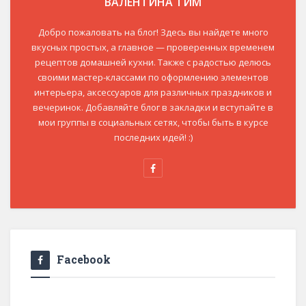
ВАЛЕНТИНА ТИМ
Добро пожаловать на блог! Здесь вы найдете много
вкусных простых, а главное — проверенных временем
рецептов домашней кухни. Также с радостью делюсь
своими мастер-классами по оформлению элементов
интерьера, аксессуаров для различных праздников и
вечеринок. Добавляйте блог в закладки и вступайте в
мои группы в социальных сетях, чтобы быть в курсе
последних идей! :)
Facebook