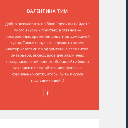
ВАЛЕНТИНА ТИМ
Добро пожаловать на блог! Здесь вы найдете
много вкусных простых, а главное —
проверенных временем рецептов домашней
кухни. Также с радостью делюсь своими
мастер-классами по оформлению элементов
интерьера, аксессуаров для различных
праздников и вечеринок. Добавляйте блог в
закладки и вступайте в мои группы в
социальных сетях, чтобы быть в курсе
последних идей! :)