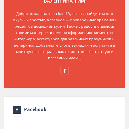
ВАЛЕНТИНА ТИМ
Добро пожаловать на блог! Здесь вы найдете много
вкусных простых, а главное — проверенных временем
рецептов домашней кухни. Также с радостью делюсь
своими мастер-классами по оформлению элементов
интерьера, аксессуаров для различных праздников и
вечеринок. Добавляйте блог в закладки и вступайте в
мои группы в социальных сетях, чтобы быть в курсе
последних идей! :)
Facebook