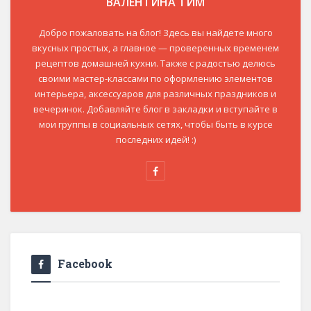
ВАЛЕНТИНА ТИМ
Добро пожаловать на блог! Здесь вы найдете много
вкусных простых, а главное — проверенных временем
рецептов домашней кухни. Также с радостью делюсь
своими мастер-классами по оформлению элементов
интерьера, аксессуаров для различных праздников и
вечеринок. Добавляйте блог в закладки и вступайте в
мои группы в социальных сетях, чтобы быть в курсе
последних идей! :)
Facebook