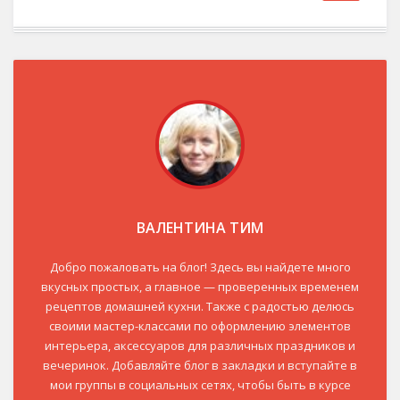
ВАЛЕНТИНА ТИМ
Добро пожаловать на блог! Здесь вы найдете много
вкусных простых, а главное — проверенных временем
рецептов домашней кухни. Также с радостью делюсь
своими мастер-классами по оформлению элементов
интерьера, аксессуаров для различных праздников и
вечеринок. Добавляйте блог в закладки и вступайте в
мои группы в социальных сетях, чтобы быть в курсе