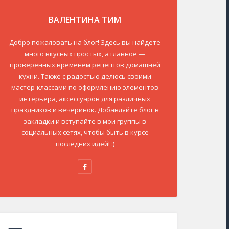
ВАЛЕНТИНА ТИМ
Добро пожаловать на блог! Здесь вы найдете
много вкусных простых, а главное —
проверенных временем рецептов домашней
кухни. Также с радостью делюсь своими
мастер-классами по оформлению элементов
интерьера, аксессуаров для различных
праздников и вечеринок. Добавляйте блог в
закладки и вступайте в мои группы в
социальных сетях, чтобы быть в курсе
последних идей! :)