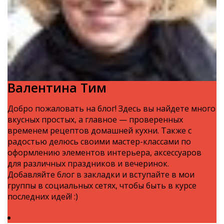
Валентина Тим
Добро пожаловать на блог! Здесь вы найдете много
вкусных простых, а главное — проверенных
временем рецептов домашней кухни. Также с
радостью делюсь своими мастер-классами по
оформлению элементов интерьера, аксессуаров
для различных праздников и вечеринок.
Добавляйте блог в закладки и вступайте в мои
группы в социальных сетях, чтобы быть в курсе
последних идей! :)