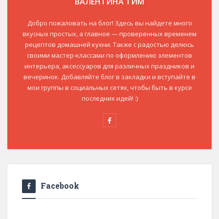
ВАЛЕНТИНА ТИМ
Добро пожаловать на блог! Здесь вы найдете много
вкусных простых, а главное — проверенных временем
рецептов домашней кухни. Также с радостью делюсь
своими мастер-классами по оформлению элементов
интерьера, аксессуаров для различных праздников и
вечеринок. Добавляйте блог в закладки и вступайте в
мои группы в социальных сетях, чтобы быть в курсе
последних идей! :)
Facebook