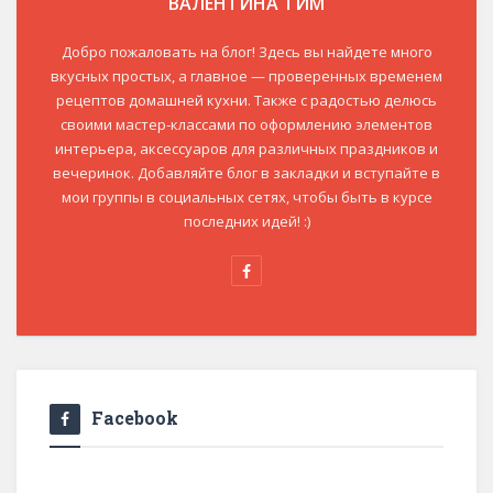
ВАЛЕНТИНА ТИМ
Добро пожаловать на блог! Здесь вы найдете много
вкусных простых, а главное — проверенных временем
рецептов домашней кухни. Также с радостью делюсь
своими мастер-классами по оформлению элементов
интерьера, аксессуаров для различных праздников и
вечеринок. Добавляйте блог в закладки и вступайте в
мои группы в социальных сетях, чтобы быть в курсе
последних идей! :)
Facebook