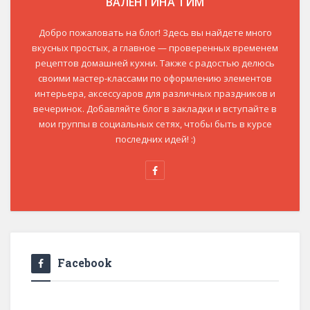
ВАЛЕНТИНА ТИМ
Добро пожаловать на блог! Здесь вы найдете много
вкусных простых, а главное — проверенных временем
рецептов домашней кухни. Также с радостью делюсь
своими мастер-классами по оформлению элементов
интерьера, аксессуаров для различных праздников и
вечеринок. Добавляйте блог в закладки и вступайте в
мои группы в социальных сетях, чтобы быть в курсе
последних идей! :)
Facebook