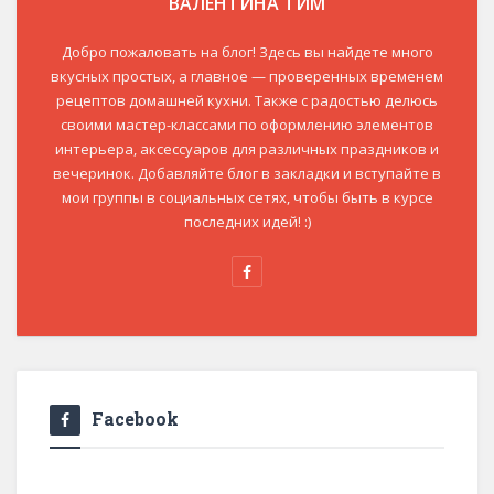
ВАЛЕНТИНА ТИМ
Добро пожаловать на блог! Здесь вы найдете много
вкусных простых, а главное — проверенных временем
рецептов домашней кухни. Также с радостью делюсь
своими мастер-классами по оформлению элементов
интерьера, аксессуаров для различных праздников и
вечеринок. Добавляйте блог в закладки и вступайте в
мои группы в социальных сетях, чтобы быть в курсе
последних идей! :)
Facebook