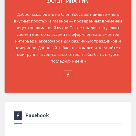
ВАЛЕНТИНА ТИМ
Добро пожаловать на блог! Здесь вы найдете много
вкусных простых, а главное — проверенных временем
рецептов домашней кухни. Также с радостью делюсь
своими мастер-классами по оформлению элементов
интерьера, аксессуаров для различных праздников и
вечеринок. Добавляйте блог в закладки и вступайте в
мои группы в социальных сетях, чтобы быть в курсе
последних идей! :)
Facebook