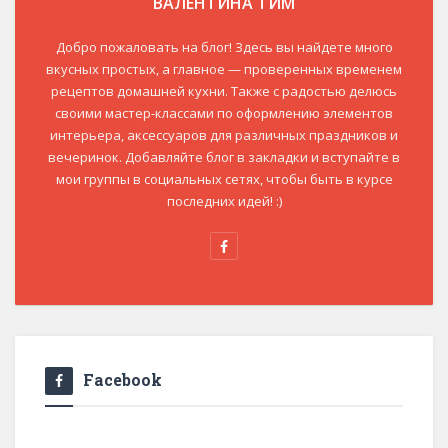
ВАЛЕНТИНА ТИМ
Добро пожаловать на блог! Здесь вы найдете много
вкусных простых, а главное — проверенных временем
рецептов домашней кухни. Также с радостью делюсь
своими мастер-классами по оформлению элементов
интерьера, аксессуаров для различных праздников и
вечеринок. Добавляйте блог в закладки и вступайте в
мои группы в социальных сетях, чтобы быть в курсе
последних идей! :)
Facebook