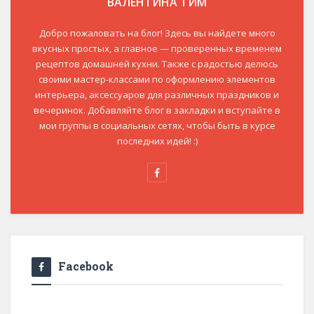
ВАЛЕНТИНА ТИМ
Добро пожаловать на блог! Здесь вы найдете много
вкусных простых, а главное — проверенных временем
рецептов домашней кухни. Также с радостью делюсь
своими мастер-классами по оформлению элементов
интерьера, аксессуаров для различных праздников и
вечеринок. Добавляйте блог в закладки и вступайте в
мои группы в социальных сетях, чтобы быть в курсе
последних идей! :)
Facebook