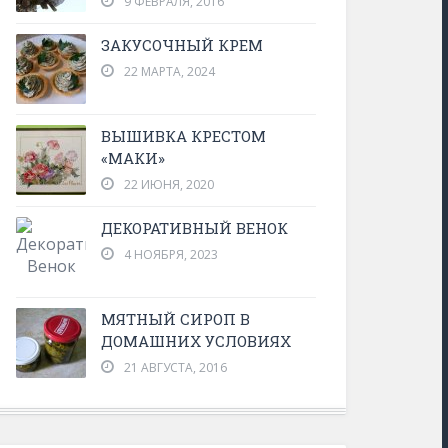
9 ФЕВРАЛЯ, 2016
ЗАКУСОЧНЫЙ КРЕМ
22 МАРТА, 2024
ВЫШИВКА КРЕСТОМ
«МАКИ»
коративный венок из гипсофилы
Морковные
22 ИЮНЯ, 2020
29 июля, 2026
0 Comments
17 мая, 202
ДЕКОРАТИВНЫЙ ВЕНОК
4 НОЯБРЯ, 2023
МЯТНЫЙ СИРОП В
ДОМАШНИХ УСЛОВИЯХ
21 АВГУСТА, 2016