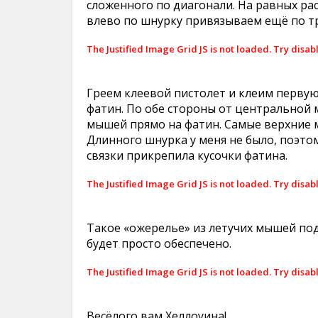
сложенного по диагонали. На равных ра
влево по шнурку привязываем ещё по тр
The Justified Image Grid JS is not loaded. Try disab
Греем клеевой пистолет и клеим первую
фатин. По обе стороны от центральной 
мышей прямо на фатин. Самые верхние 
Длинного шнурка у меня не было, поэтом
связки прикрепила кусочки фатина.
The Justified Image Grid JS is not loaded. Try disab
Такое «ожерелье» из летучих мышей по
будет просто обеспечено.
The Justified Image Grid JS is not loaded. Try disab
Весёлого вам Хеллоуина!