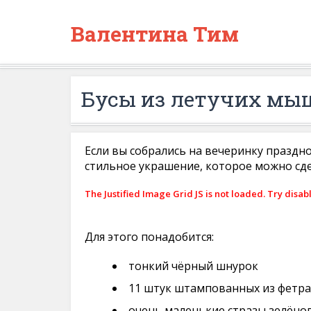
Валентина Тим
Бусы из летучих мы
Если вы собрались на вечеринку праздн
стильное украшение, которое можно сдел
The Justified Image Grid JS is not loaded. Try disab
Для этого понадобится:
тонкий чёрный шнурок
11 штук штампованных из фетр
очень маленькие стразы зелёно