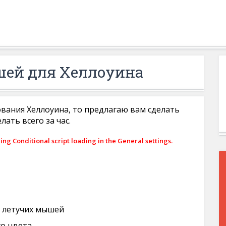
шей для Хеллоуина
ования Хеллоуина, то предлагаю вам сделать
ать всего за час.
ling Conditional script loading in the General settings.
а летучих мышей
го цвета