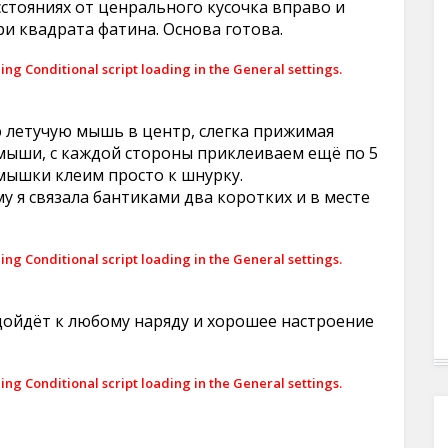
сстояниях от ценрального кусочка вправо и
и квадрата фатина. Основа готова.
ling Conditional script loading in the General settings.
 летучую мышь в центр, слегка прижимая
мыши, с каждой стороны приклеиваем ещё по 5
мышки клеим просто к шнурку.
у я связала бантиками два коротких и в месте
ling Conditional script loading in the General settings.
дойдёт к любому наряду и хорошее настроение
ling Conditional script loading in the General settings.