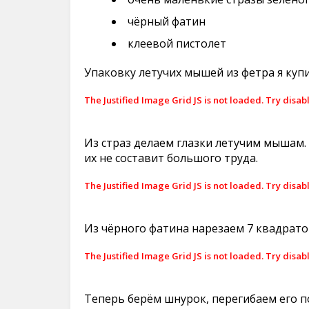
чёрный фатин
клеевой пистолет
Упаковку летучих мышей из фетра я купи
The Justified Image Grid JS is not loaded. Try disab
Из страз делаем глазки летучим мышам. 
их не составит большого труда.
The Justified Image Grid JS is not loaded. Try disab
Из чёрного фатина нарезаем 7 квадратов
The Justified Image Grid JS is not loaded. Try disab
Теперь берём шнурок, перегибаем его п