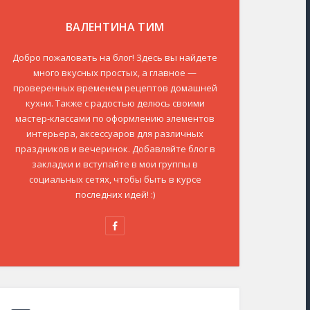
ВАЛЕНТИНА ТИМ
Добро пожаловать на блог! Здесь вы найдете
много вкусных простых, а главное —
проверенных временем рецептов домашней
кухни. Также с радостью делюсь своими
мастер-классами по оформлению элементов
интерьера, аксессуаров для различных
праздников и вечеринок. Добавляйте блог в
закладки и вступайте в мои группы в
социальных сетях, чтобы быть в курсе
последних идей! :)