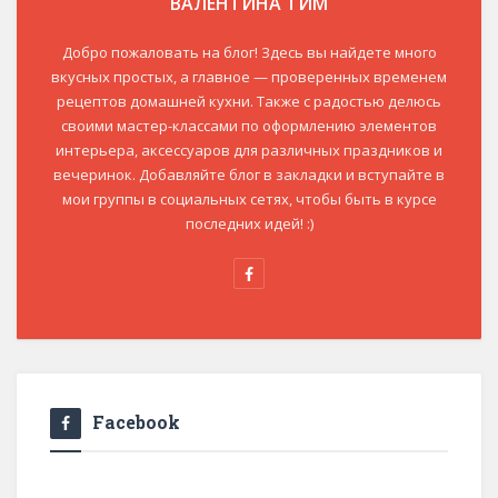
ВАЛЕНТИНА ТИМ
Добро пожаловать на блог! Здесь вы найдете много
вкусных простых, а главное — проверенных временем
рецептов домашней кухни. Также с радостью делюсь
своими мастер-классами по оформлению элементов
интерьера, аксессуаров для различных праздников и
вечеринок. Добавляйте блог в закладки и вступайте в
мои группы в социальных сетях, чтобы быть в курсе
последних идей! :)
Facebook