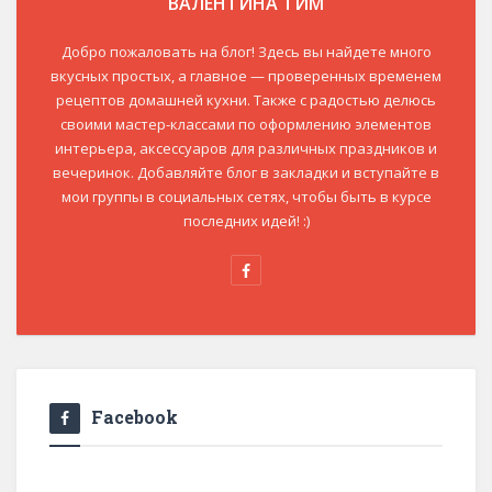
ВАЛЕНТИНА ТИМ
Добро пожаловать на блог! Здесь вы найдете много
вкусных простых, а главное — проверенных временем
рецептов домашней кухни. Также с радостью делюсь
своими мастер-классами по оформлению элементов
интерьера, аксессуаров для различных праздников и
вечеринок. Добавляйте блог в закладки и вступайте в
мои группы в социальных сетях, чтобы быть в курсе
последних идей! :)
Facebook