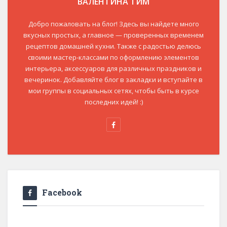
ВАЛЕНТИНА ТИМ
Добро пожаловать на блог! Здесь вы найдете много
вкусных простых, а главное — проверенных временем
рецептов домашней кухни. Также с радостью делюсь
своими мастер-классами по оформлению элементов
интерьера, аксессуаров для различных праздников и
вечеринок. Добавляйте блог в закладки и вступайте в
мои группы в социальных сетях, чтобы быть в курсе
последних идей! :)
Facebook