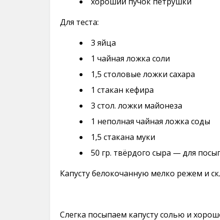
хороший пучок петрушки
Для теста:
3 яйца
1 чайная ложка соли
1,5 столовые ложки сахара
1 стакан кефира
3 стол. ложки майонеза
1 неполная чайная ложка соды
1,5 стакана муки
50 гр. твёрдого сыра — для посы
Капусту белокочанную мелко режем и ск
Слегка посыпаем капусту солью и хорош