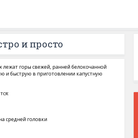
стро и просто
х лежат горы свежей, ранней белокочанной
ую и быструю в приготовлении капустную
тся:
на средней головки