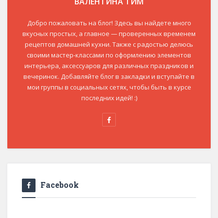
ВАЛЕНТИНА ТИМ
Добро пожаловать на блог! Здесь вы найдете много
вкусных простых, а главное — проверенных временем
рецептов домашней кухни. Также с радостью делюсь
своими мастер-классами по оформлению элементов
интерьера, аксессуаров для различных праздников и
вечеринок. Добавляйте блог в закладки и вступайте в
мои группы в социальных сетях, чтобы быть в курсе
последних идей! :)
Facebook