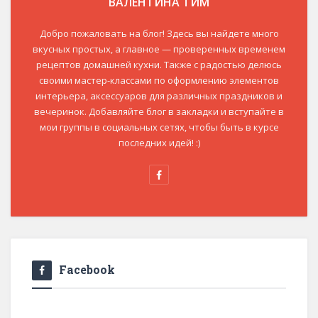
ВАЛЕНТИНА ТИМ
Добро пожаловать на блог! Здесь вы найдете много
вкусных простых, а главное — проверенных временем
рецептов домашней кухни. Также с радостью делюсь
своими мастер-классами по оформлению элементов
интерьера, аксессуаров для различных праздников и
вечеринок. Добавляйте блог в закладки и вступайте в
мои группы в социальных сетях, чтобы быть в курсе
последних идей! :)
Facebook