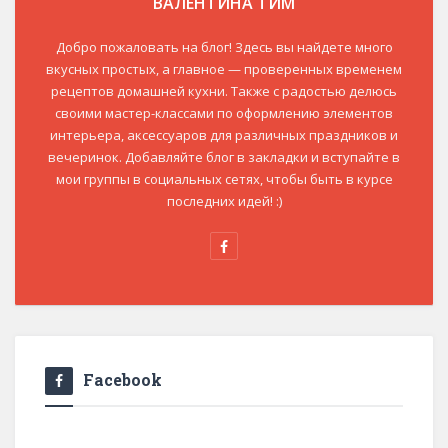
ВАЛЕНТИНА ТИМ
Добро пожаловать на блог! Здесь вы найдете много
вкусных простых, а главное — проверенных временем
рецептов домашней кухни. Также с радостью делюсь
своими мастер-классами по оформлению элементов
интерьера, аксессуаров для различных праздников и
вечеринок. Добавляйте блог в закладки и вступайте в
мои группы в социальных сетях, чтобы быть в курсе
последних идей! :)
Facebook