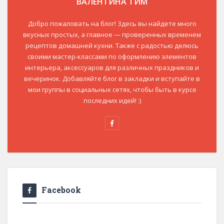
ВАЛЕНТИНА ТИМ
Добро пожаловать на блог! Здесь вы найдете много
вкусных простых, а главное — проверенных временем
рецептов домашней кухни. Также с радостью делюсь
своими мастер-классами по оформлению элементов
интерьера, аксессуаров для различных праздников и
вечеринок. Добавляйте блог в закладки и вступайте в
мои группы в социальных сетях, чтобы быть в курсе
последних идей! :)
Facebook