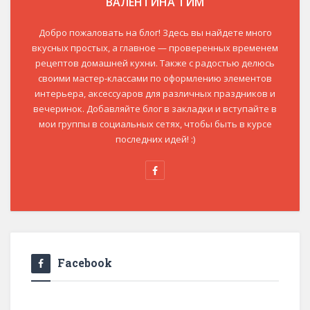
ВАЛЕНТИНА ТИМ
Добро пожаловать на блог! Здесь вы найдете много
вкусных простых, а главное — проверенных временем
рецептов домашней кухни. Также с радостью делюсь
своими мастер-классами по оформлению элементов
интерьера, аксессуаров для различных праздников и
вечеринок. Добавляйте блог в закладки и вступайте в
мои группы в социальных сетях, чтобы быть в курсе
последних идей! :)
Facebook