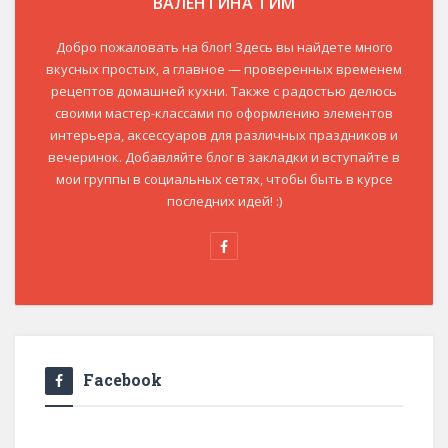
ВАЛЕНТИНА ТИМ
Добро пожаловать на блог! Здесь вы найдете много
вкусных простых, а главное — проверенных временем
рецептов домашней кухни. Также с радостью делюсь
своими мастер-классами по оформлению элементов
интерьера, аксессуаров для различных праздников и
вечеринок. Добавляйте блог в закладки и вступайте в
мои группы в социальных сетях, чтобы быть в курсе
последних идей! :)
Facebook