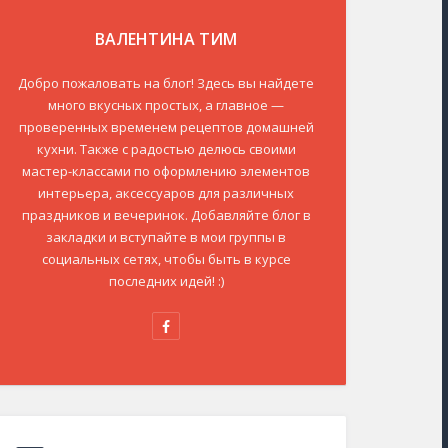
ВАЛЕНТИНА ТИМ
Добро пожаловать на блог! Здесь вы найдете
много вкусных простых, а главное —
проверенных временем рецептов домашней
кухни. Также с радостью делюсь своими
мастер-классами по оформлению элементов
интерьера, аксессуаров для различных
праздников и вечеринок. Добавляйте блог в
закладки и вступайте в мои группы в
социальных сетях, чтобы быть в курсе
последних идей! :)