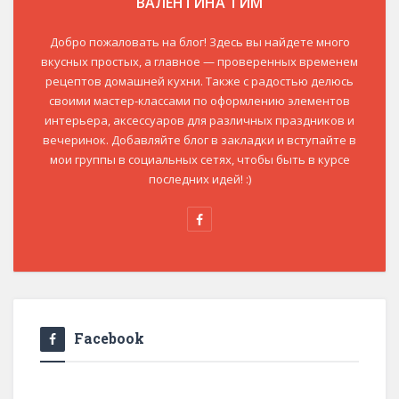
ВАЛЕНТИНА ТИМ
Добро пожаловать на блог! Здесь вы найдете много
вкусных простых, а главное — проверенных временем
рецептов домашней кухни. Также с радостью делюсь
своими мастер-классами по оформлению элементов
интерьера, аксессуаров для различных праздников и
вечеринок. Добавляйте блог в закладки и вступайте в
мои группы в социальных сетях, чтобы быть в курсе
последних идей! :)
Facebook