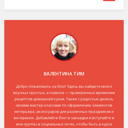
ВАЛЕНТИНА ТИМ
Добро пожаловать на блог! Здесь вы найдете много
вкусных простых, а главное — проверенных временем
рецептов домашней кухни. Также с радостью делюсь
своими мастер-классами по оформлению элементов
интерьера, аксессуаров для различных праздников и
вечеринок. Добавляйте блог в закладки и вступайте в
мои группы в социальных сетях, чтобы быть в курсе