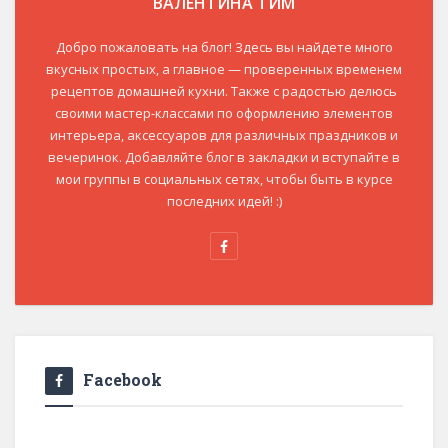
ВАЛЕНТИНА ТИМ
Добро пожаловать на блог! Здесь вы найдете много
вкусных простых, а главное — проверенных временем
рецептов домашней кухни. Также с радостью делюсь
своими мастер-классами по оформлению элементов
интерьера, аксессуаров для различных праздников и
вечеринок. Добавляйте блог в закладки и вступайте в
мои группы в социальных сетях, чтобы быть в курсе
последних идей! :)
Facebook