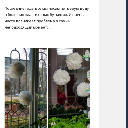
Последние годы все мы носим питьевую воду
в больших пластиковых бутылках. И очень
часто возникает проблема в самый
неподходящий момент: ...
коративный венок из гипсофилы
Морковные
29 июля, 2026
0 Comments
17 мая, 202