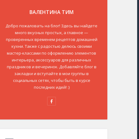
ВАЛЕНТИНА ТИМ
Добро пожаловать на блог! Здесь вы найдете
много вкусных простых, а главное —
проверенных временем рецептов домашней
кухни. Также с радостью делюсь своими
мастер-классами по оформлению элементов
интерьера, аксессуаров для различных
праздников и вечеринок. Добавляйте блог в
закладки и вступайте в мои группы в
социальных сетях, чтобы быть в курсе
последних идей! :)