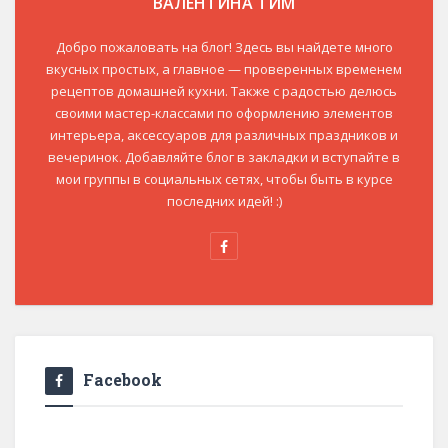
ВАЛЕНТИНА ТИМ
Добро пожаловать на блог! Здесь вы найдете много
вкусных простых, а главное — проверенных временем
рецептов домашней кухни. Также с радостью делюсь
своими мастер-классами по оформлению элементов
интерьера, аксессуаров для различных праздников и
вечеринок. Добавляйте блог в закладки и вступайте в
мои группы в социальных сетях, чтобы быть в курсе
последних идей! :)
Facebook