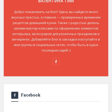
ВАЛЕНТИНА ТИМ
Добро пожаловать на блог! Здесь вы найдете много
вкусных простых, а главное — проверенных временем
рецептов домашней кухни. Также с радостью делюсь
своими мастер-классами по оформлению элементов
интерьера, аксессуаров для различных праздников и
вечеринок. Добавляйте блог в закладки и вступайте в
мои группы в социальных сетях, чтобы быть в курсе
последних идей! :)
Facebook