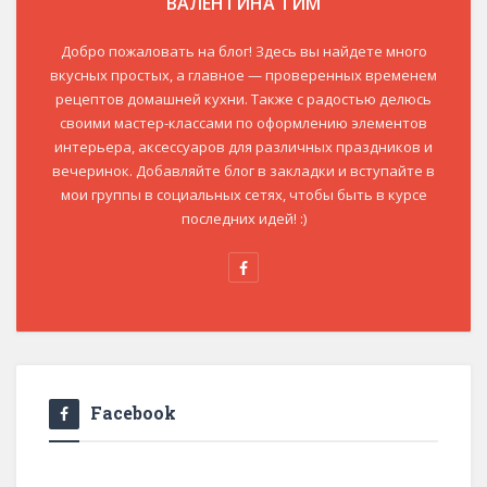
ВАЛЕНТИНА ТИМ
Добро пожаловать на блог! Здесь вы найдете много
вкусных простых, а главное — проверенных временем
рецептов домашней кухни. Также с радостью делюсь
своими мастер-классами по оформлению элементов
интерьера, аксессуаров для различных праздников и
вечеринок. Добавляйте блог в закладки и вступайте в
мои группы в социальных сетях, чтобы быть в курсе
последних идей! :)
Facebook