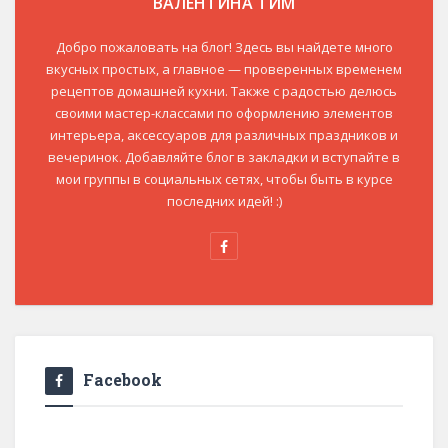
ВАЛЕНТИНА ТИМ
Добро пожаловать на блог! Здесь вы найдете много
вкусных простых, а главное — проверенных временем
рецептов домашней кухни. Также с радостью делюсь
своими мастер-классами по оформлению элементов
интерьера, аксессуаров для различных праздников и
вечеринок. Добавляйте блог в закладки и вступайте в
мои группы в социальных сетях, чтобы быть в курсе
последних идей! :)
Facebook