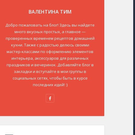
ВАЛЕНТИНА ТИМ
Добро пожаловать на блог! Здесь вы найдете
много вкусных простых, а главное —
проверенных временем рецептов домашней
кухни. Также с радостью делюсь своими
мастер-классами по оформлению элементов
интерьера, аксессуаров для различных
праздников и вечеринок. Добавляйте блог в
закладки и вступайте в мои группы в
социальных сетях, чтобы быть в курсе
последних идей! :)