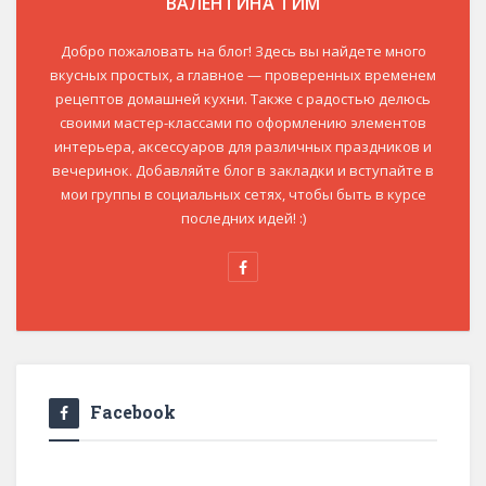
ВАЛЕНТИНА ТИМ
Добро пожаловать на блог! Здесь вы найдете много
вкусных простых, а главное — проверенных временем
рецептов домашней кухни. Также с радостью делюсь
своими мастер-классами по оформлению элементов
интерьера, аксессуаров для различных праздников и
вечеринок. Добавляйте блог в закладки и вступайте в
мои группы в социальных сетях, чтобы быть в курсе
последних идей! :)
Facebook